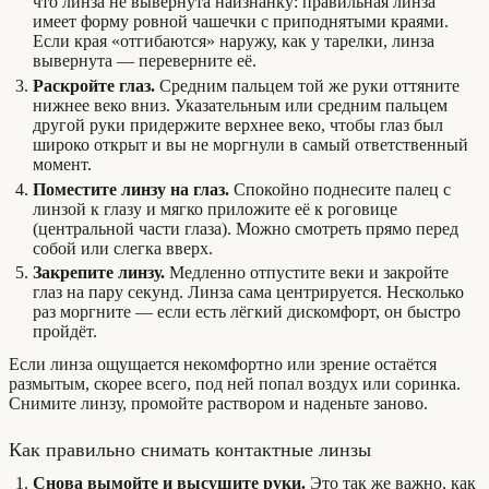
что линза не вывернута наизнанку: правильная линза
имеет форму ровной чашечки с приподнятыми краями.
Если края «отгибаются» наружу, как у тарелки, линза
вывернута — переверните её.
Раскройте глаз.
Средним пальцем той же руки оттяните
нижнее веко вниз. Указательным или средним пальцем
другой руки придержите верхнее веко, чтобы глаз был
широко открыт и вы не моргнули в самый ответственный
момент.
Поместите линзу на глаз.
Спокойно поднесите палец с
линзой к глазу и мягко приложите её к роговице
(центральной части глаза). Можно смотреть прямо перед
собой или слегка вверх.
Закрепите линзу.
Медленно отпустите веки и закройте
глаз на пару секунд. Линза сама центрируется. Несколько
раз моргните — если есть лёгкий дискомфорт, он быстро
пройдёт.
Если линза ощущается некомфортно или зрение остаётся
размытым, скорее всего, под ней попал воздух или соринка.
Снимите линзу, промойте раствором и наденьте заново.
Как правильно снимать контактные линзы
Снова вымойте и высушите руки.
Это так же важно, как