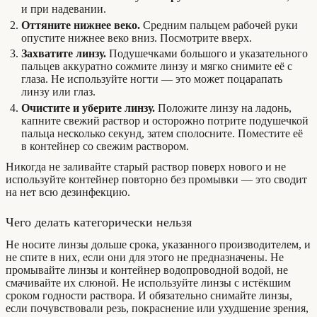
и при надевании.
Оттяните нижнее веко.
Средним пальцем рабочей руки
опустите нижнее веко вниз. Посмотрите вверх.
Захватите линзу.
Подушечками большого и указательного
пальцев аккуратно сожмите линзу и мягко снимите её с
глаза. Не используйте ногти — это может поцарапать
линзу или глаз.
Очистите и уберите линзу.
Положите линзу на ладонь,
капните свежий раствор и осторожно потрите подушечкой
пальца несколько секунд, затем сполосните. Поместите её
в контейнер со свежим раствором.
Никогда не заливайте старый раствор поверх нового и не
используйте контейнер повторно без промывки — это сводит
на нет всю дезинфекцию.
Чего делать категорически нельзя
Не носите линзы дольше срока, указанного производителем, и
не спите в них, если они для этого не предназначены. Не
промывайте линзы и контейнер водопроводной водой, не
смачивайте их слюной. Не используйте линзы с истёкшим
сроком годности раствора. И обязательно снимайте линзы,
если почувствовали резь, покраснение или ухудшение зрения,