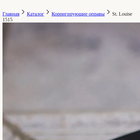
Главная
Каталог
Корригирующие оправы
St. Louise
1515