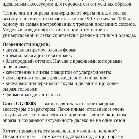
идеальным аксессуаром для городских и отпускных образов.
Четкие линии оправы подчеркивают черты лица, а слегка
вытянутый силуэт отсылает к эстетике 90-х и начала 2000-х —
одному из самых востребованных трендов последних сезонов.
Модель выглядит эффектно, но при этом остается
универсальной и легко сочетается с разными стилями одежды.
Особенности модели:
• актуальная прямоугольная форма;
• премиальная ацетатная оправа;
• благородный оттенок Havana с красивыми янтарными
переливами;
• качественные линзы с защитой от ультрафиолета;
• комфортная посадка для ежедневного ношения;
• визуально подчеркивают скулы и делают лицо более
выразительным;
• фирменный дизайн Gucci.
Gucci GG2080S
— выбор для тех, кто любит модные
аксессуары с характером. Лаконичные, стильные и очень
актуальные, эти очки легко становятся главным акцентом
образа и сохраняют актуальность далеко не на один сезон.
Хотите примерить эту модель или уточнить наличие?
Позвоните нам — поможем подобрать под лицо, образ и